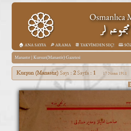
Osmanlıca M
جموعه لر
🏠︎ ANA SAYFA
🔎︎ ARAMA
📆︎ TAKVİMDEN SEÇ!
🕮 SÖ
Manastır
Kursun(Manastir) Gazetesi
|
Kurşun (Manastır)
Sayı :
2
Sayfa :
1
17 Nisan 1911