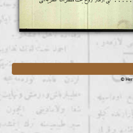
© Her 