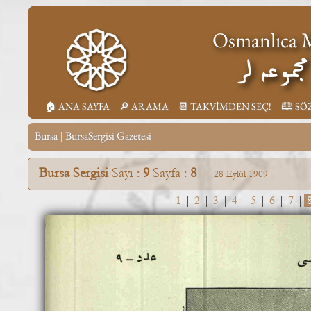
Osmanlıca M
جموعه لر
🏠︎ ANA SAYFA
🔎︎ ARAMA
📆︎ TAKVİMDEN SEÇ!
🕮 SÖ
Bursa
BursaSergisi Gazetesi
|
Bursa Sergisi
Sayı :
9
Sayfa :
8
28 Eylül 1909
1
|
2
|
3
|
4
|
5
|
6
|
7
|