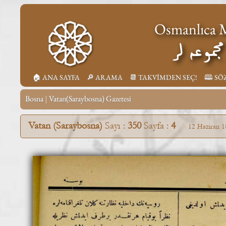
Osmanlıca M
جموعه لر
🏠︎ ANA SAYFA
🔎︎ ARAMA
📆︎ TAKVİMDEN SEÇ!
🕮 SÖ
Bosna
Vatan(Saraybosna) Gazetesi
|
Vatan (Saraybosna)
Sayı :
350
Sayfa :
4
12 Haziran 