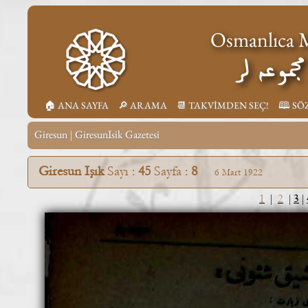
Osmanlıca M
جموعه لر
🏠︎ ANA SAYFA
🔎︎ ARAMA
📆︎ TAKVİMDEN SEÇ!
🕮 SÖ
Giresun
GiresunIsik Gazetesi
|
Giresun Işık
Sayı :
45
Sayfa :
8
6 Mart 1922
1
|
2
|
3
|