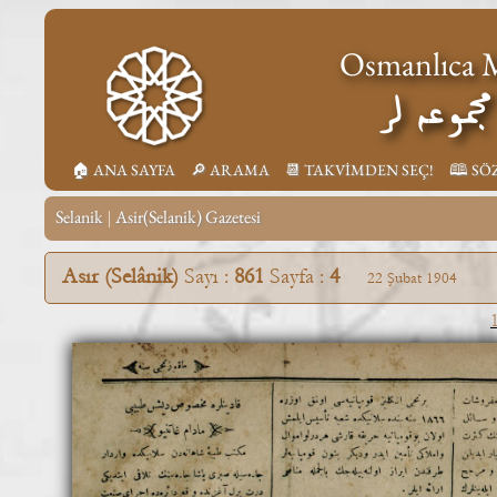
Osmanlıca M
جموعه لر
🏠︎ ANA SAYFA
🔎︎ ARAMA
📆︎ TAKVİMDEN SEÇ!
🕮 SÖ
Selanik
Asir(Selanik) Gazetesi
|
Asır (Selânik)
Sayı :
861
Sayfa :
4
22 Şubat 1904