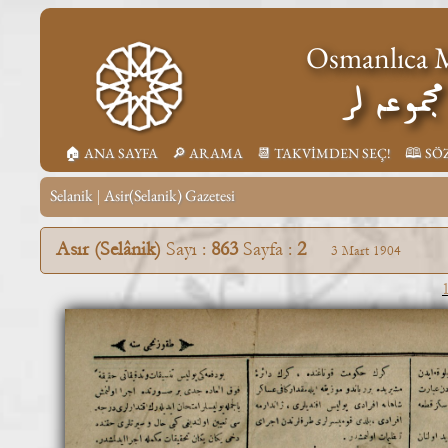
Osmanlıca M
جموعه لر
🏠︎ ANA SAYFA
🔎︎ ARAMA
📆︎ TAKVİMDEN SEÇ!
🕮 SÖ
Selanik
Asir(Selanik) Gazetesi
|
Asır (Selânik)
Sayı :
863
Sayfa :
2
3 Mart 1904