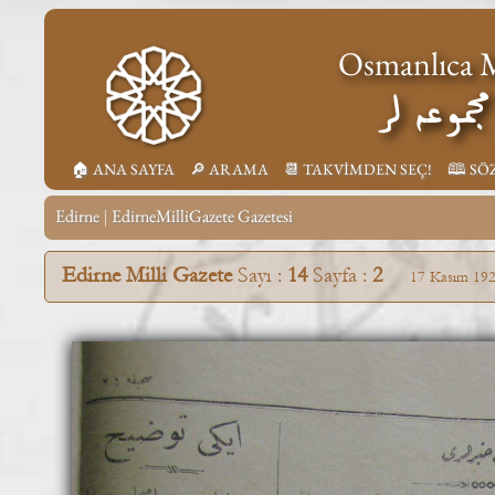
Osmanlıca M
جموعه لر
🏠︎ ANA SAYFA
🔎︎ ARAMA
📆︎ TAKVİMDEN SEÇ!
🕮 SÖ
Edirne
EdirneMilliGazete Gazetesi
|
Edirne Milli Gazete
Sayı :
14
Sayfa :
2
17 Kasım 19