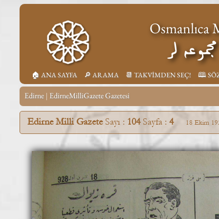
Osmanlıca M
جموعه لر
🏠︎ ANA SAYFA
🔎︎ ARAMA
📆︎ TAKVİMDEN SEÇ!
🕮 SÖ
Edirne
EdirneMilliGazete Gazetesi
|
Edirne Milli Gazete
Sayı :
104
Sayfa :
4
18 Ekim 19