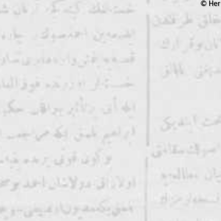
© Her 