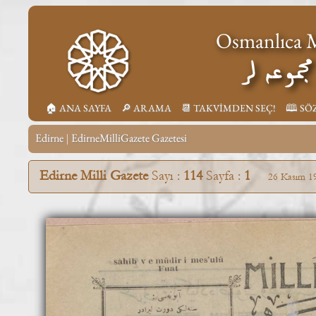
Osmanlıca M
جموعه لر
🏠︎ ANA SAYFA
🔎︎ ARAMA
📆︎ TAKVİMDEN SEÇ!
🕮 SÖ
Edirne
EdirneMilliGazete Gazetesi
|
Edirne Milli Gazete
Sayı :
114
Sayfa :
1
26 Kasım 1