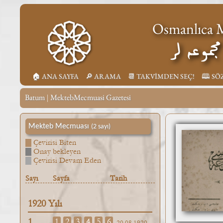
Osmanlıca M
جموعه لر
🏠︎ ANA SAYFA
🔎︎ ARAMA
📆︎ TAKVİMDEN SEÇ!
🕮 SÖ
Batum
MektebMecmuasi Gazetesi
|
Mekteb Mecmuası
(2 sayı)
Çevirisi Biten
Onay bekleyen
Çevirisi Devam Eden
Sayı
Sayfa
Tarih
1920 Yılı
1
1
2
3
4
5
6